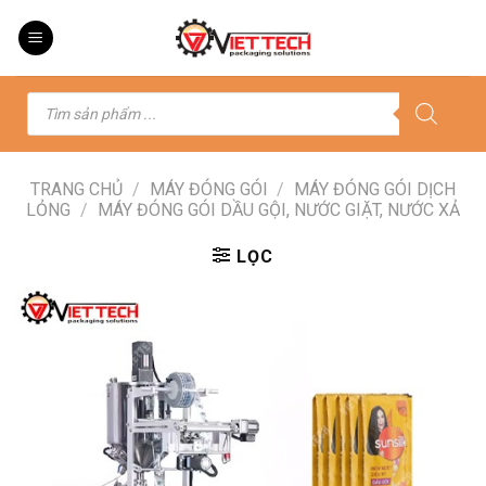
Skip
to
content
Tìm
kiếm
sản
phẩm
TRANG CHỦ
/
MÁY ĐÓNG GÓI
/
MÁY ĐÓNG GÓI DỊCH
LỎNG
/
MÁY ĐÓNG GÓI DẦU GỘI, NƯỚC GIẶT, NƯỚC XẢ
LỌC