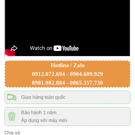
Hotline / Zalo
0912.072.694 - 0904.609.929
0981.982.884 - 0865.357.730
Giao hàng toàn quốc
Bảo hành 1 năm
Áp dụng với máy mới
Chia sẻ: