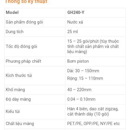
Thông số kỹ thuật
Model
GH240-Y
Sản phẩm đóng gói
Nước xả
Dung tích
25 ml
15 – 25 gói/phút (tùy thuộc
Tốc độ đóng gói
tính chất sản phẩm và chất
liệu màng)
Phương pháp chiết
Bơm piston
Dài: 30 – 150mm
Kích thước túi
Rộng: 15 – 110mm
Khổ màng
40 – 220mm
Độ dày màng
0.04 – 0.10mm
Hàn 4 biên, dao cắt zigzag,
Kiểu túi
cắt thành dây (10 gói)
Chất liệu màng
PET/PE, OPP/PE, NY/PE etc