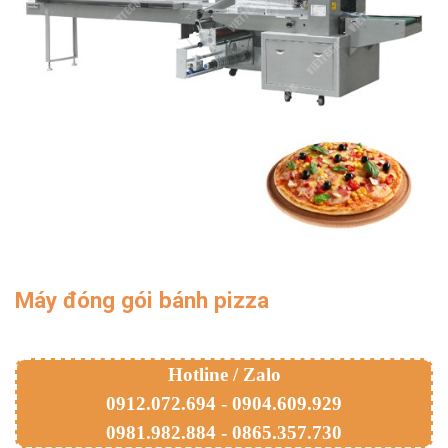
Máy đóng gói bánh pizza
Hotline / Zalo
0912.072.694 - 0904.609.929
0981.982.884 - 0865.357.730