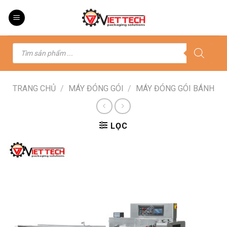
Skip
to
content
Tìm
kiếm
sản
phẩm
TRANG CHỦ
/
MÁY ĐÓNG GÓI
/
MÁY ĐÓNG GÓI BÁNH
LỌC