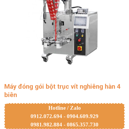
Máy đóng gói bột trục vít nghiêng hàn 4
biên
Hotline / Zalo
0912.072.694 - 0904.609.929
0981.982.884 - 0865.357.730