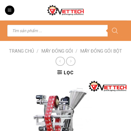
Skip
to
content
Tìm
kiếm
sản
phẩm
TRANG CHỦ
/
MÁY ĐÓNG GÓI
/
MÁY ĐÓNG GÓI BỘT
LỌC