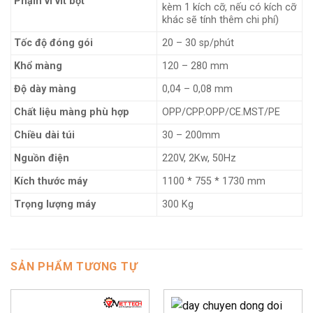
Phạm vi vít bột
kèm 1 kích cỡ, nếu có kích cỡ
khác sẽ tính thêm chi phí)
Tốc độ đóng gói
20 – 30 sp/phút
Khổ màng
120 – 280 mm
Độ dày màng
0,04 – 0,08 mm
Chất liệu màng phù hợp
OPP/CPP.OPP/CE.MST/PE
Chiều dài túi
30 – 200mm
Nguồn điện
220V, 2Kw, 50Hz
Kích thước máy
1100 * 755 * 1730 mm
Trọng lượng máy
300 Kg
SẢN PHẨM TƯƠNG TỰ