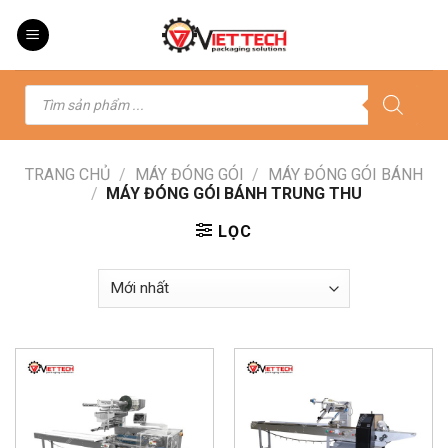
Skip
to
content
Tìm
kiếm
sản
phẩm
TRANG CHỦ
/
MÁY ĐÓNG GÓI
/
MÁY ĐÓNG GÓI BÁNH
/
MÁY ĐÓNG GÓI BÁNH TRUNG THU
LỌC