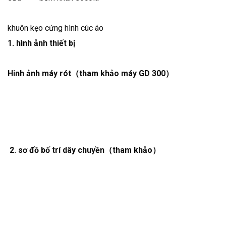
khuôn kẹo cứng hình cúc áo
1. hình ảnh thi
ế
t bị
Hinh ảnh máy rót
（tham khảo máy GD 300
）
2.
s
ơ đồ bố trí dây chuyền
（tham khảo
）