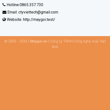
Hotline:
0865.357.730
Email: ctyviettech@gmail.com
Website:
http://maygoi.test/
© 2005 - 2026 |
Maygoi.vn
| Công ty TNHH Công nghệ máy Việt
Anh