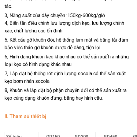
tác.
3, Năng suất của dây chuyền :150kg-600kg/giờ
4, Biến tần điều chỉnh lưu lượng dịch kẹo, lưu lượng chính
xác, chất lượng cao ổn định
5, Kết cấu gỡ khuôn đôi, hệ thống làm mát và băng tải đảm
bảo việc tháo gỡ khuôn được dễ dàng, tiện lợi
6, Hình dạng khuôn kẹo khác nhau có thể sản xuất ra những
loại kẹo có hình dạng khác nhau
7, Lắp đặt hệ thống rót định lượng socola có thể sản xuất
kẹo bơm nhân socola
8, Khuôn và lắp đặt bộ phận chuyển đổi có thể sản xuất ra
kẹo cúng dạng khuôn đứng, bằng hay hình cầu.
II. Tham số thi
ết bị
Số hiệu
GD150
GD300
GD450
G