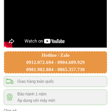
Hotline / Zalo
0912.072.694 - 0904.609.929
0981.982.884 - 0865.357.730
Giao hàng toàn quốc
Bảo hành 1 năm
Áp dụng với máy mới
Chia sẻ: