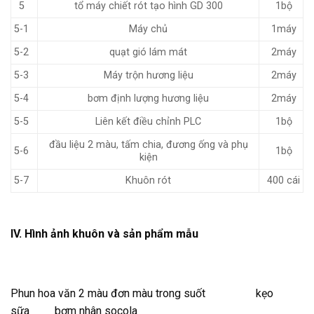
5
tổ máy chiết rót tạo hình GD 300
1bộ
5-1
Máy chủ
1máy
5-2
quạt gió lám mát
2máy
5-3
Máy trộn hương liệu
2máy
5-4
bơm định lượng hương liệu
2máy
5-5
Liên kết điều chỉnh PLC
1bộ
đầu liệu 2 màu, tấm chia, đương ống và phụ
5-6
1bộ
kiện
5-7
Khuôn rót
400 cái
IV. Hình ảnh khuôn và sản phẩm mẫu
Phun hoa văn 2 màu đơn màu trong suốt kẹo
sữa bơm nhân socola