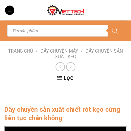
Skip
to
content
Tìm
kiếm
sản
phẩm
TRANG CHỦ
/
DÂY CHUYỀN MÁY
/
DÂY CHUYỀN SẢN
XUẤT KẸO
LỌC
Dây chuyền sản xuất chiết rót kẹo cứng
liên tục chân không