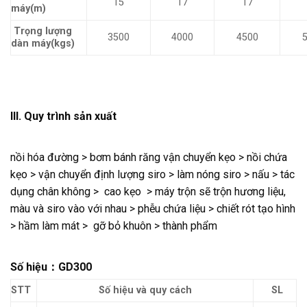
15
17
17
máy(m)
Trọng lượng
3500
4000
4500
dàn máy(kgs)
III. Quy trình sản xuất
nồi hóa đường > bơm bánh răng vận chuyển kẹo > nồi chứa
kẹo > vận chuyển định lượng siro > làm nóng siro > nấu > tác
dụng chân không > cao kẹo > máy trộn sẽ trộn hương liệu,
màu và siro vào với nhau > phễu chứa liệu > chiết rót tạo hình
> hầm làm mát > gỡ bỏ khuôn > thành phẩm
Số hiệu
：GD300
STT
Số hiệu và quy cách
SL