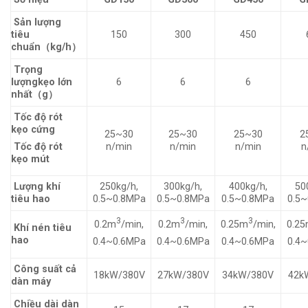
Sản lượng
tiêu
150
300
450
chuẩn（kg/h）
Trọng
lượngkẹo lớn
6
6
6
nhất（g）
Tốc độ rót
kẹo cứng
25~30
25~30
25~30
2
n/min
n/min
n/min
n
Tốc độ rót
kẹo mút
Lượng khí
250kg/h,
300kg/h,
400kg/h,
50
tiêu hao
0.5~0.8MPa
0.5~0.8MPa
0.5~0.8MPa
0.5
3
3
3
0.2m
/min,
0.2m
/min,
0.25m
/min,
0.2
Khí nén tiêu
hao
0.4~0.6MPa
0.4~0.6MPa
0.4~0.6MPa
0.4
Công suất cả
18kW/380V
27kW/380V
34kW/380V
42k
dàn máy
Chiều dài dàn